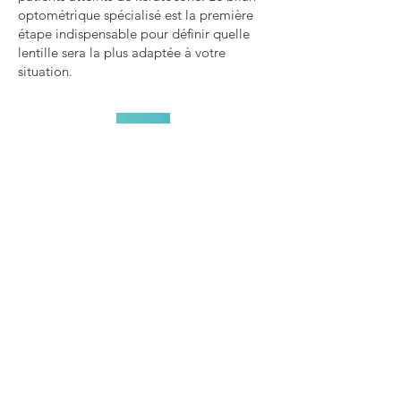
optométrique spécialisé est la première
étape indispensable pour définir quelle
lentille sera la plus adaptée à votre
situation.
Les lentilles pour kératocône
nécessitent expertise et suivi.
Réservez votre bilan lentille
spécialisé
Cabinet de Talence via le site
Maiia.com
Planifiez un rendez-vous
Consultations sur Rendez-vous :