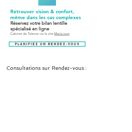
Retrouver vision & confort,
même dans les cas complexes
Réservez votre bilan lentille
spécialisé en ligne
Cabinet de Talence via le site
Maiia.com
Planifiez un rendez-vous
Consultations sur Rendez-vous :
Cabinet de Marina Barthe,
MBvision
13 avenue Roul 33400 ⸱ Talence
Le cabinet est situé dans le magasin
10Strict Opticiens